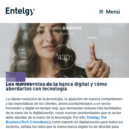
Ir
para
Menú
o
conteúdo
Los nuevos retos de la banca digital y cómo
SALA DE PRENSA
14 Julho 2022
abordarlos con tecnología
La rápida evolución de la tecnología, la aparición de nuevos competidores
y las expectativas de los clientes, ahora acostumbrados a un sector
innovador y digital en tiempo real, que demandan todavía más facilidades
de la mano de la digitalización, crean nuevas oportunidades que el sector
debe abordar de la mano de la tecnología. Por ello,
Entelgy, The
BusinessTech Consultancy
,
como experto en digitalización para todos los
sectores, señala los retos que la nueva banca digital ha de abordar para