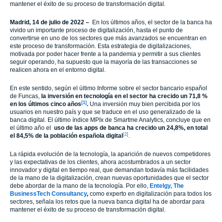
mantener el éxito de su proceso de transformación digital.
Madrid, 14 de julio de 2022 –
En los últimos años, el sector de la banca ha
vivido un importante proceso de digitalización, hasta el punto de
convertirse en uno de los sectores que más avanzados se encuentran en
este proceso de transformación. Esta estrategia de digitalizaciones,
motivada por poder hacer frente a la pandemia y permitir a sus clientes
seguir operando, ha supuesto que la mayoría de las transacciones se
realicen ahora en el entorno digital.
En este sentido, según el último Informe sobre el sector bancario español
de Funcas,
la inversión en tecnología en el sector ha crecido un 71,8 %
[1]
en los últimos cinco años
.
Una inversión muy bien percibida por los
usuarios en nuestro país y que se traduce en el uso generalizado de la
banca digital. El último índice MPIx de Smartme Analytics, concluye que en
el último año el
uso de las apps de banca ha crecido un 24,8%, en total
[2]
el 84,5% de la población española digital
.
La rápida evolución de la tecnología, la aparición de nuevos competidores
y las expectativas de los clientes, ahora acostumbrados a un sector
innovador y digital en tiempo real, que demandan todavía más facilidades
de la mano de la digitalización, crean nuevas oportunidades que el sector
debe abordar de la mano de la tecnología. Por ello,
Entelgy, The
BusinessTech Consultancy
,
como experto en digitalización para todos los
sectores, señala los retos que la nueva banca digital ha de abordar para
mantener el éxito de su proceso de transformación digital.