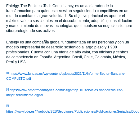
Entelgy, The BusinessTech Consultancy, es un acelerador de la
transformación para quienes necesitan seguir siendo competitivos en un
mundo cambiante a gran velocidad. Su objetivo principal es aportar el
máximo valor a sus clientes en el descubrimiento, adopción, consolidación
y mantenimiento de nuevas tecnologías que impulsen su negocio, siempre
ciberprotegiendo sus activos.
Entelgy es una compañía global fundamentada en las personas y con un
modelo empresarial de desarrollo sostenido a largo plazo y 1.900
profesionales. Cuenta con una oferta de alto valor, con oficinas y centros
de competencia en España, Argentina, Brasil, Chile, Colombia, México,
Perú y USA.
[1]
https://www.funcas.es/wp-content/uploads/2021/11/Informe-Sector-Bancario-
COMPLETO.pdf
[2]
https://www.smartmeanalytics.com/insight/top-10-servicios-financieros-con-
mejor-rendimiento-digital
[3]
https://www.bde.es/f/webbde/SES/Secciones/Publicaciones/PublicacionesSeriadas/Docu