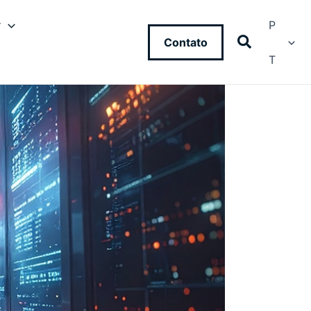
y
P
Contato
T