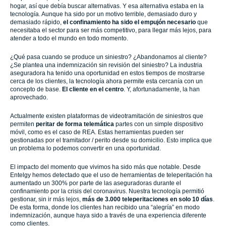
hogar, así que debía buscar alternativas. Y esa alternativa estaba en la
tecnología. Aunque ha sido por un motivo terrible, demasiado duro y
demasiado rápido,
el confinamiento ha sido el empujón necesario
que
necesitaba el sector para ser más competitivo, para llegar más lejos, para
atender a todo el mundo en todo momento.
¿Qué pasa cuando se produce un siniestro? ¿Abandonamos al cliente?
¿Se plantea una indemnización sin revisión del siniestro? La industria
aseguradora ha tenido una oportunidad en estos tiempos de mostrarse
cerca de los clientes, la tecnología ahora permite esta cercanía con un
concepto de base.
El cliente en el centro
. Y, afortunadamente, la han
aprovechado.
Actualmente existen plataformas de videotramitación de siniestros que
permiten
peritar de forma telemática
partes con un simple dispositivo
móvil, como es el caso de REA. Estas herramientas pueden ser
gestionadas por el tramitador / perito desde su domicilio. Esto implica que
un problema lo podemos convertir en una oportunidad.
El impacto del momento que vivimos ha sido más que notable. Desde
Entelgy hemos detectado que el uso de herramientas de teleperitación ha
aumentado un 300% por parte de las aseguradoras durante el
confinamiento por la crisis del coronavirus. Nuestra tecnología permitió
gestionar, sin ir más lejos,
más de 3.000 teleperitaciones en solo 10 días
.
De esta forma, donde los clientes han recibido una “alegría” en modo
indemnización, aunque haya sido a través de una experiencia diferente
como clientes.