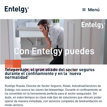
Ir
para
Menú
o
conteúdo
Teleperitaje, el gran aliado del sector seguros
ACTUALIDAD
,
NOTICIAS CORPORATIVAS
9 Junho 2020
durante el confinamiento y en la ‘nueva
normalidad’
Rodrigo Rueda, Director de Sector Seguros, Retail, Industria&Servicios de
Entelgy, nos acerca las claves del teleperitaje. Durante el confinamiento se
ha convertido en la herramienta perfecta para el sector asegurador. Sin
duda, en
estos tiempos es clave este tipo de soluciones que ofrecen poder
operar de manera inmediata, con servicios completos de teletramitación en
modo servicio.