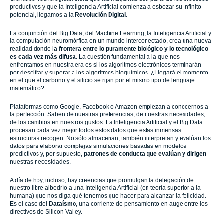
productivos y que la Inteligencia Artificial comienza a esbozar su infinito
potencial, llegamos a la
Revolución Digital
.
La conjunción del Big Data, del Machine Learning, la Inteligencia Artificial y
la computación neuromórfica en un mundo interconectado, crea una nueva
realidad donde l
a frontera entre lo puramente biológico y lo tecnológico
es cada vez más difusa
. La cuestión fundamental a la que nos
enfrentamos en nuestra era es si los algoritmos electrónicos terminarán
por descifrar y superar a los algoritmos bioquímicos. ¿Llegará el momento
en el que el carbono y el silicio se rijan por el mismo tipo de lenguaje
matemático?
Plataformas como Google, Facebook o Amazon empiezan a conocernos a
la perfección. Saben de nuestras preferencias, de nuestras necesidades,
de los cambios en nuestros gustos. La Inteligencia Artificial y el Big Data
procesan cada vez mejor todos estos datos que estas inmensas
estructuras recogen. No sólo almacenan, también interpretan y evalúan los
datos para elaborar complejas simulaciones basadas en modelos
predictivos y, por supuesto,
patrones de conducta que evalúan y dirigen
nuestras necesidades.
A día de hoy, incluso, hay creencias que promulgan la delegación de
nuestro libre albedrío a una Inteligencia Artificial (en teoría superior a la
humana) que nos diga qué tenemos que hacer para alcanzar la felicidad.
Es el caso del
Dataísmo
, una corriente de pensamiento en auge entre los
directivos de Silicon Valley.