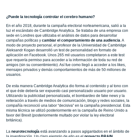
¿Puede la tecnología controlar el cerebro humano?
En el año 2018, durante la campaña electoral norteamericana, salió a la
luz el escándalo de Cambridge Analytica. Se trataba de una empresa con
sede en Londres que utilizaba el análisis de datos para desarrollar
campañas políticas y
cambiar el comportamiento de una audiencia
. A
modo de proyecto personal, el profesor de la Universidad de Cambridge
Aleksandr Kogan desarrolló un test de personalidad en formato de
aplicación en Facebook. Unos 265 mil usuarios completaron a este test
que requería permiso para acceder a la información de toda su red de
amigos (sin su consentimiento). Así fue como llegó a acceder a los likes,
mensajes privados y demás comportamientos de más de 50 millones de
usuarios.
De esta manera Cambridge Analytica dio forma al contenido y al tono con
el que éste debería ser expuesto casi personalizado usuario por usuario.
Utilizando la publicidad personalizada, el bombardeo de fake news y la
reiteración a través de medios de comunicación, blogs y redes sociales, la
compañía reconoció una labor “decisiva” en la campaña presidencial. Esta
misma técnica se utilizó posteriormente en la campaña de Reino Unido a
favor del Brexit (posteriormente multado por violar la ley electoral
británica).
La
neurotecnología
está avanzando a pasos agigantados en el ámbito de
la investigación. Un claro ejemplo de ello es el
proyecto BRAIN