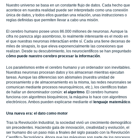
Nuestro universo se basa en un constante flujo de datos. Cada hecho que
acontece en nuestra realidad puede ser interpretado como una conexión
única de datos, y todos ellos guardan una relación, unas instrucciones o
reglas definidas que permiten llevar a cabo una misión.
El cerebro humano posee unos 86.000 millones de neuronas. Aunque la
cifra no parezca algo asombroso, lo realmente interesante es el modo en
el que nuestras neuronas interactúan entre sí. Cada una tiene decenas de
miles de sinapsis, lo que eleva exponencialmente las conexiones que
realizan. Desde su descubrimiento, los neurocientíficos se han preguntado
cómo puede nuestro cerebro procesar la información
.
Los paralelismos entre el cerebro humano y un ordenador son inevitables.
Nuestras neuronas procesan datos y los almacenan mientras ejecutan
tareas. Aunque las diferencias son abismales (nuestra unidad de
procesamiento y de almacenamiento es la misma, las redes neuronales se
comunican mediante procesos neuroquímicos, etc.), los científicos tratan
de hallar un denominador común:
el algoritmo
. El cerebro humano
funciona con algoritmos bioquímicos; la máquina lo hace con algoritmos
electrónicos. Ambos pueden explicarse mediante el
lenguaje matemático
.
Una nueva era: el dato como motor
Tras la Revolución Industrial, la sociedad vivió un crecimiento demográfico
sin precedentes. Haciendo gala de innovación, creatividad y evolución, el
ser humano dio un paso más a finales del siglo pasado con la Revolución
Científico-Tecnológica. Ahora que las máquinas son parte de los procesos