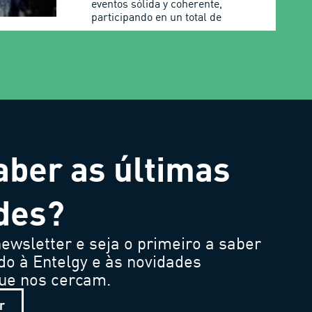
eventos sólida y coherente,
participando en un total de
aber as últimas
des?
ewsletter e seja o primeiro a saber
do à Entelgy e às novidades
que nos cercam.
r