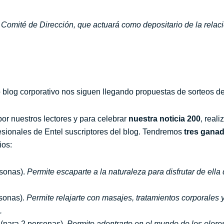
Comité de Dirección, que actuará como depositario de la relació
 blog corporativo nos siguen llegando propuestas de sorteos d
or nuestros lectores y para celebrar
nuestra noticia 200
, real
fesionales de Entel suscriptores del blog. Tendremos
tres gana
ios:
rsonas).
Permite escaparte a la naturaleza para disfrutar de ell
sonas).
Permite relajarte con masajes, tratamientos corporales 
.
(para 2 personas).
Permite adentrarte en el mundo de los olores