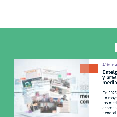
27 de jane
Entel
y pres
medio
En 2025
un mayo
los med
acompa
general