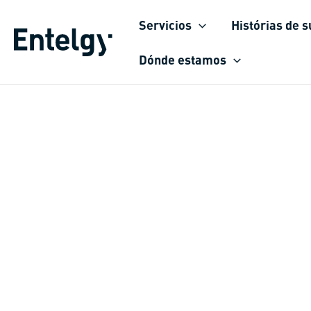
Ir
Servicios
Histórias de 
para
o
Dónde estamos
conteúdo