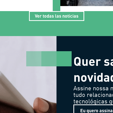
Ver todas las noticias
Quer s
novida
Assine nossa n
tudo relaciona
tecnológicas 
Eu quero assina