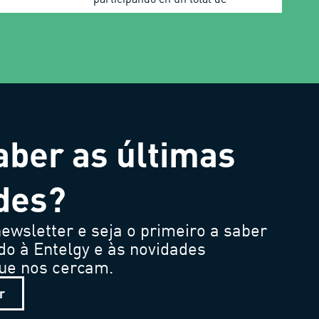
aber as últimas
des?
ewsletter e seja o primeiro a saber
do à Entelgy e às novidades
que nos cercam.
r