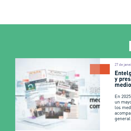
27 de jane
Entel
y pres
medio
En 2025
un mayo
los med
acompa
general