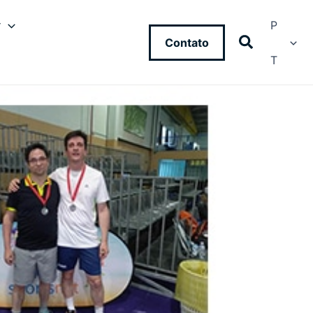
y
P
Contato
T