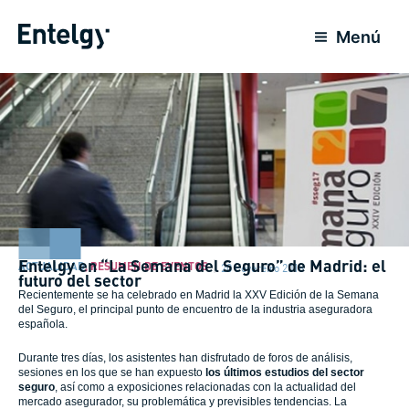
Ir
para
Menú
o
conteúdo
Entelgy en “La Semana del Seguro” de Madrid: el
ACTUALIDAD
,
RESUMEN DE EVENTOS
20 Fevereiro 2018
futuro del sector
Recientemente se ha celebrado en Madrid la XXV Edición de la Semana
del Seguro, el principal punto de encuentro de la industria aseguradora
española.
Durante tres días, los asistentes han disfrutado de foros de análisis,
sesiones en los que se han expuesto
los últimos estudios del sector
seguro
, así como a exposiciones relacionadas con la actualidad del
mercado asegurador, su problemática y previsibles tendencias. La