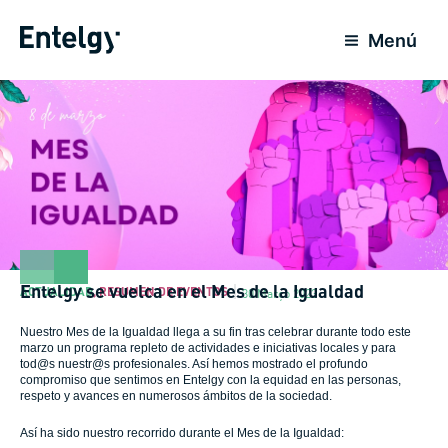
Ir
para
Menú
o
conteúdo
Entelgy se vuelca en el Mes de la Igualdad
ACTUALIDAD
,
RESUMEN DE EVENTOS
30 Março 2023
Nuestro Mes de la Igualdad llega a su fin tras celebrar durante todo este
marzo un programa repleto de actividades e iniciativas locales y para
tod@s nuestr@s profesionales. Así hemos mostrado el profundo
compromiso que sentimos en Entelgy con la equidad en las personas,
respeto y avances en numerosos ámbitos de la sociedad.
Así ha sido nuestro recorrido durante el Mes de la Igualdad: