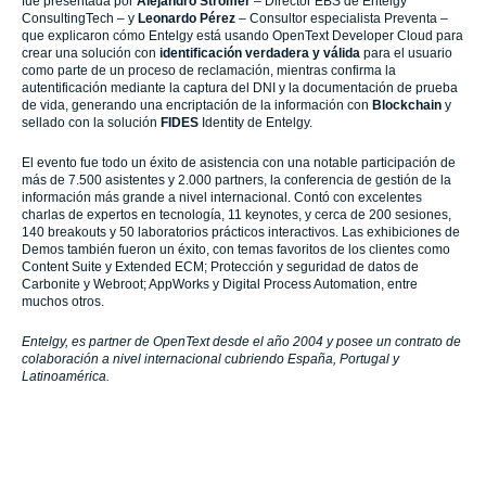
fue presentada por
Alejandro Stromer
– Director EBS de Entelgy
ConsultingTech – y
Leonardo Pérez
– Consultor especialista Preventa –
que explicaron cómo Entelgy está usando OpenText Developer Cloud para
crear una solución con
identificación verdadera y válida
para el usuario
como parte de un proceso de reclamación, mientras confirma la
autentificación mediante la captura del DNI y la documentación de prueba
de vida, generando una encriptación de la información con
Blockchain
y
sellado con la solución
FIDES
Identity de Entelgy.
El evento fue todo un éxito de asistencia con una notable participación de
más de 7.500 asistentes y 2.000 partners, la conferencia de gestión de la
información más grande a nivel internacional. Contó con excelentes
charlas de expertos en tecnología, 11 keynotes, y cerca de 200 sesiones,
140 breakouts y 50 laboratorios prácticos interactivos. Las exhibiciones de
Demos también fueron un éxito, con temas favoritos de los clientes como
Content Suite y Extended ECM; Protección y seguridad de datos de
Carbonite y Webroot; AppWorks y Digital Process Automation, entre
muchos otros.
Entelgy, es partner de OpenText desde el año 2004 y posee un contrato de
colaboración a nivel internacional cubriendo España, Portugal y
Latinoamérica.