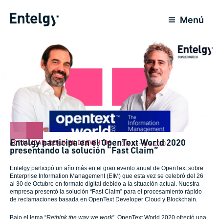
Ir
para
Menú
o
conteúdo
Entelgy participa en el OpenText World 2020
ACTUALIDAD
,
RESUMEN DE EVENTOS
10 Novembro 2020
presentando la solución “Fast Claim”
Entelgy participó un año más en el gran evento anual de OpenText sobre
Enterprise Information Management (EIM) que esta vez se celebró del 26
al 30 de Octubre en formato digital debido a la situación actual. Nuestra
empresa presentó la solución “Fast Claim” para el procesamiento rápido
de reclamaciones basada en OpenText Developer Cloud y Blockchain.
Bajo el lema “
Rethink the way we work
”, OpenText World 2020 ofreció una