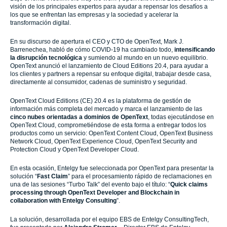
visión de los principales expertos para ayudar a repensar los desafíos a
los que se enfrentan las empresas y la sociedad y acelerar la
transformación digital.
En su discurso de apertura el CEO y CTO de OpenText, Mark J.
Barrenechea, habló de cómo COVID-19 ha cambiado todo,
intensificando
la disrupción tecnológica
y sumiendo al mundo en un nuevo equilibrio.
OpenText anunció el lanzamiento de Cloud Editions 20.4, para ayudar a
los clientes y partners a repensar su enfoque digital, trabajar desde casa,
directamente al consumidor, cadenas de suministro y seguridad.
OpenText Cloud Editions (CE) 20.4 es la plataforma de gestión de
información más completa del mercado y marca el lanzamiento de las
cinco nubes orientadas a dominios de OpenText
, todas ejecutándose en
OpenText Cloud, comprometiéndose de esta forma a entregar todos los
productos como un servicio: OpenText Content Cloud, OpenText Business
Network Cloud, OpenText Experience Cloud, OpenText Security and
Protection Cloud y OpenText Developer Cloud.
En esta ocasión, Entelgy fue seleccionada por OpenText para presentar la
solución “
Fast Claim
” para el procesamiento rápido de reclamaciones en
una de las sesiones “Turbo Talk” del evento bajo el título: “
Quick claims
processing through OpenText Developer and Blockchain in
collaboration with Entelgy Consulting
”.
La solución, desarrollada por el equipo EBS de Entelgy ConsultingTech,