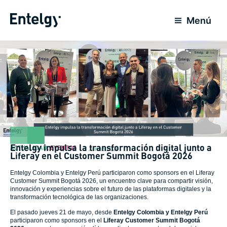
Ir
para
Menú
o
conteúdo
Entelgy impulsa la transformación digital junto a
ACTUALIDAD
,
EVENTOS
2 Junho 2026
Liferay en el Customer Summit Bogotá 2026
Entelgy Colombia y Entelgy Perú participaron como sponsors en el Liferay
Customer Summit Bogotá 2026, un encuentro clave para compartir visión,
innovación y experiencias sobre el futuro de las plataformas digitales y la
transformación tecnológica de las organizaciones.
El pasado jueves 21 de mayo, desde
Entelgy Colombia y Entelgy Perú
participaron como sponsors en el
Liferay Customer Summit Bogotá