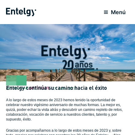
Ir
para
Menú
o
conteúdo
Entelgy continúa su camino hacia el éxito
ACTUALIDAD
,
ARTÍCULOS
27 Julho 2023
A lo largo de estos meses de 2023 hemos tenido la oportunidad de
celebrar nuestro vigésimo aniversario de muchas formas. La mejor es,
quizá, poder echar la vista atrás y descubrir un camino repleto de retos,
colaboración, vocación de servicio a nuestros clientes, talento y, por
supuesto, éxito.
Gracias por acompañarnos a lo largo de estos meses de 2023 y, sobre