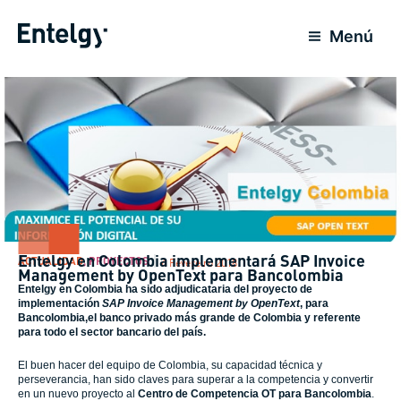
Ir
para
Menú
o
conteúdo
Entelgy en Colombia implementará SAP Invoice
ACTUALIDAD
,
PROYECTOS
4 Fevereiro 2018
Management by OpenText para Bancolombia
Entelgy
en Colombia ha sido adjudicataria del proyecto de
implementación
SAP Invoice Management by OpenText
, para
Bancolombia
,el banco privado más grande de Colombia y referente
para todo el sector bancario del país.
El buen hacer del equipo de Colombia, su capacidad técnica y
perseverancia, han sido claves para superar a la competencia y convertir
en un nuevo proyecto al
Centro de Competencia
OT para Bancolombia
.