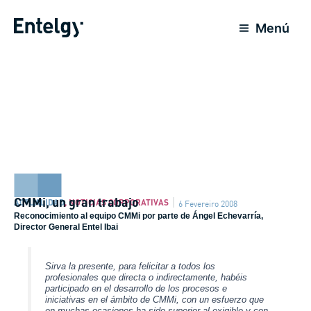
Ir
para
Menú
o
conteúdo
CMMi, un gran trabajo
ACTUALIDAD
,
NOTICIAS CORPORATIVAS
6 Fevereiro 2008
Reconocimiento al equipo CMMi por parte de Ángel Echevarría,
Director General Entel Ibai
Sirva la presente, para felicitar a todos los
profesionales que directa o indirectamente, habéis
participado en el desarrollo de los procesos e
iniciativas en el ámbito de CMMi, con un esfuerzo que
en muchas ocasiones ha sido superior al exigible y con