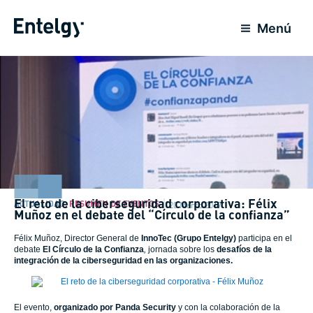
Ir
para
Menú
o
conteúdo
El reto de la ciberseguridad corporativa: Félix
ACTUALIDAD
,
RESUMEN DE EVENTOS
20 Março 2017
Muñoz en el debate del “Círculo de la confianza”
Félix Muñoz, Director General de
InnoTec (Grupo Entelgy)
participa en el
debate
El Círculo de la Confianza
,
jornada sobre los
desafíos de la
integración de la ciberseguridad en las organizaciones.
El evento,
organizado por Panda Security
y con la colaboración de la