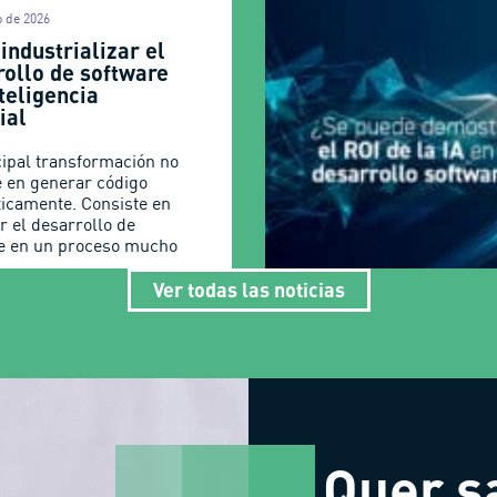
o de 2026
industrializar el
rollo de software
teligencia
cial
cipal transformación no
e en generar código
icamente. Consiste en
r el desarrollo de
e en un proceso mucho
Ver todas las noticias
Quer s