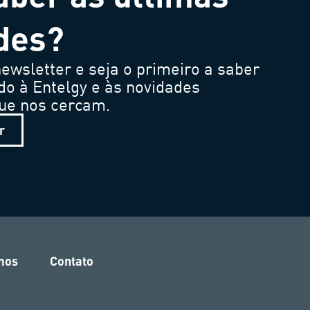
des?
ewsletter e seja o primeiro a saber
do à Entelgy e às novidades
que nos cercam.
r
mos
Contato