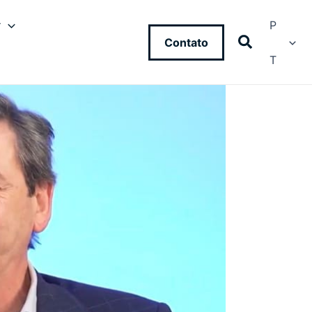
y
P
Contato
T