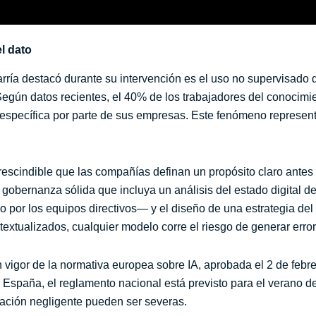
l dato
rría destacó durante su intervención es el uso no supervisad
. Según datos recientes, el 40% de los trabajadores del conocimie
 específica por parte de sus empresas. Este fenómeno represen
scindible que las compañías definan un propósito claro antes d
 gobernanza sólida que incluya un análisis del estado digital d
r los equipos directivos— y el diseño de una estrategia del da
textualizados, cualquier modelo corre el riesgo de generar error
igor de la normativa europea sobre IA, aprobada el 2 de febre
 España, el reglamento nacional está previsto para el verano 
icación negligente pueden ser severas.