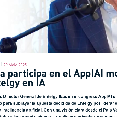
29 Maio 2025
a participa en el AppIAI m
telgy en IA
, Director General de Entelgy Ibai, en el congreso ApplAI or
do para subrayar la apuesta decidida de Entelgy por liderar 
a inteligencia artificial. Con una visión clara desde el País
dotar a las organizaciones —públicas y privadas, grandes