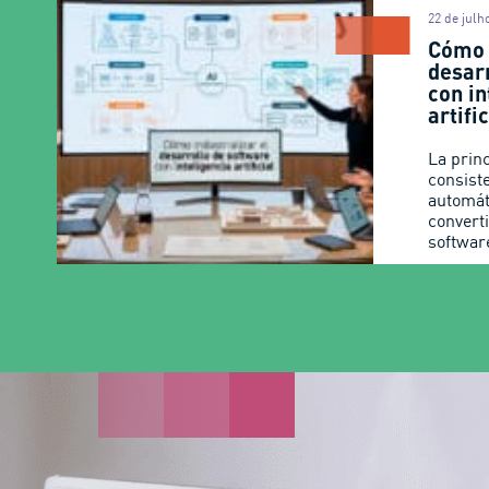
22 de julh
Cómo 
desar
con in
artifi
La prin
consist
automát
converti
softwar